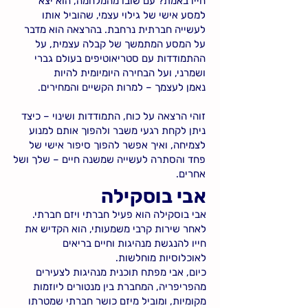
חייו באמת? עם שובו מהמלחמה, הוא יצא
למסע אישי של גילוי עצמי, שהוביל אותו
לעשייה חברתית נרחבת. בהרצאה הוא מדבר
על המסע המתמשך של קבלה עצמית, על
ההתמודדות עם סטריאוטיפים בעולם גברי
ושמרני, ועל הבחירה היומיומית להיות
נאמן לעצמך – למרות הקשיים והמחירים.
זוהי הרצאה על כוח, התמודדות ושינוי – כיצד
ניתן לקחת רגעי משבר ולהפוך אותם למנוע
לצמיחה, ואיך אפשר להפוך סיפור אישי של
פחד והסתרה לעשייה שמשנה חיים – שלך ושל
אחרים.
אבי בוסקילה
אבי בוסקילה הוא פעיל חברתי ויזם חברתי.
לאחר שירות קרבי משמעותי, הוא הקדיש את
חייו להנגשת מנהיגות וחיים בריאים
לאוכלוסיות מוחלשות.
כיום, אבי מפתח תוכנית מנהיגות לצעירים
מהפריפריה, המחברת בין מנטורים ליוזמות
מקומיות, ומוביל מיזם כושר חברתי שמטרתו