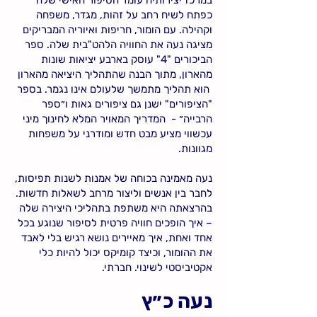
במרכז יצירותיה עומד הסיפור האישי שלה
כפתח לשיח רחב על זהות, מגדר, משפחה
וקהילה. עם הומור, חריפות ואיוריה המבריקים
מציגה נעה את החוויה הלהט"בית שלה. ספר
הביכורים "4" עוסק בארבע יציאות שונות
מהארון, מתוך הבנה שהתהליך היציאה מהארון
הוא תהליך מתמשך שלעולם אינו נגמר. בספר
"הציפורים" ישנן גם ציפורים גאות ו״ספר
הרבייה״ - המדריך המאויר המלא לחינוך מיני
עכשווי מציע מבט חדש ומודרני על משפחות
מגוונות.
נעה מאמינה בכוחה של אמנות לשנות תפיסות,
לחבר בין אנשים וליצור מרחב לשאלות חדשות.
בהרצאתה היא משתפת בתהליכי היצירה שלה
– איך הופכים חוויה פרטית לסיפור שנוגע בכל
אחד ואחת, איך מאיירים נושא רגיש בלי לאבד
את ההומור, וכיצד קומיקס יכול להיות כלי
אקטיביסטי לשינוי. חברתי.
נעה כ״ץ